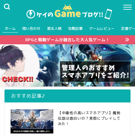
ホーム
問い合わせ
第五人格
攻略記事
ゲームレビュー
定番ゲ
RPGと戦略ゲームが融合した大人気ゲーム！
おすすめ記事♪
【中毒性の高いスマホアプリ】魔剣
伝説は面白いの？実際にプレイして
みた！