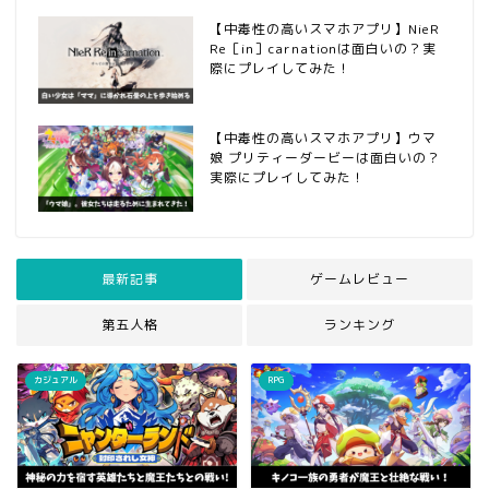
【中毒性の高いスマホアプリ】NieR
Re［in］carnationは面白いの？実
際にプレイしてみた！
【中毒性の高いスマホアプリ】ウマ
娘 プリティーダービーは面白いの？
実際にプレイしてみた！
最新記事
ゲームレビュー
第五人格
ランキング
カジュアル
RPG