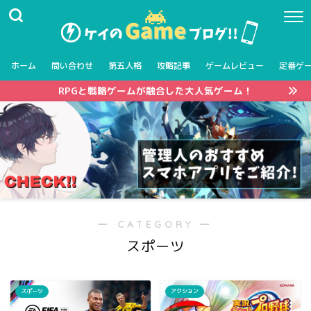
ホーム
問い合わせ
第五人格
攻略記事
ゲームレビュー
定番ゲ
RPGと戦略ゲームが融合した大人気ゲーム！
― CATEGORY ―
スポーツ
スポーツ
アクション