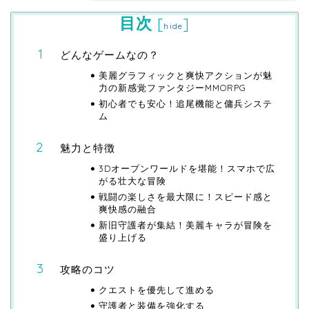
目次
[
]
hide
どんなゲームなの？
美麗グラフィックと爽快アクションが魅
力の新感覚ファンタジーMMORPG
初心者でも安心！追尾機能と傭兵システ
ム
魅力と特徴
3Dオープンワールドを堪能！スマホで広
がる壮大な冒険
戦闘の楽しさを最大限に！スピード感と
爽快感の融合
新旧守護者が集結！美麗キャラが冒険を
盛り上げる
攻略のコツ
クエストを優先して進める
守護者と装備を強化する