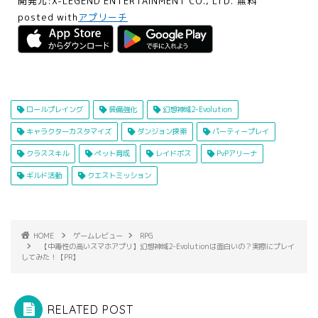
開発元:
X-LEGEND ENTERTAINMENT CO., LTD.
無料
posted with
アプリーチ
ロールプレイング
装備強化
幻想神域2-Evolution
キャラクターカスタマイズ
ダンジョン探索
パーティープレイ
クラススキル
ペット育成
レイドボス
PvPアリーナ
ギルド活動
クエストミッション
HOME
ゲームレビュー
RPG
【中毒性の高いスマホアプリ】幻想神域2-Evolutionは面白いの？実際にプレイ
してみた！【PR】
RELATED POST