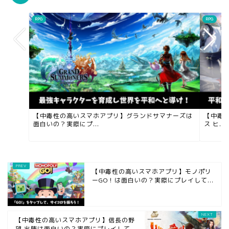
RPG
RPG
【中毒性の高いスマホアプリ】グランドサマナーズは
【中毒性
面白いの？実際にプ...
ス ヒ...
【中毒性の高いスマホアプリ】モノポリ
ーGO！は面白いの？実際にプレイして...
【中毒性の高いスマホアプリ】信長の野
望 出陣は面白いの？実際にプレイして...