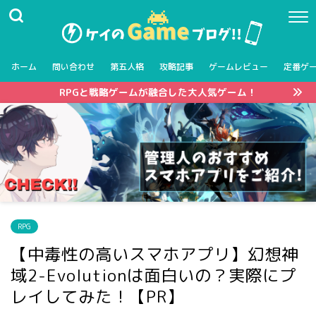
ホーム
問い合わせ
第五人格
攻略記事
ゲームレビュー
定番ゲ
RPGと戦略ゲームが融合した大人気ゲーム！
RPG
【中毒性の高いスマホアプリ】幻想神
域2-Evolutionは面白いの？実際にプ
レイしてみた！【PR】