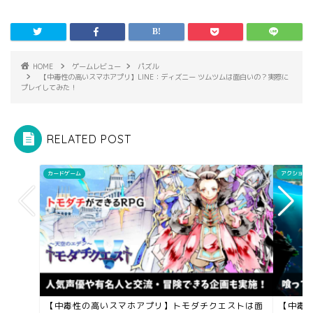
HOME
ゲームレビュー
パズル
【中毒性の高いスマホアプリ】LINE：ディズニー ツムツムは面白いの？実際に
プレイしてみた！
RELATED POST
カードゲーム
アクション
【中毒性の高いスマホアプリ】トモダチクエストは面
【中毒性の