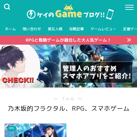
ホーム
問い合わせ
第五人格
攻略記事
ゲームレビュー
定番ゲ
RPGと戦略ゲームが融合した大人気ゲーム！
― TAG ―
乃木坂的フラクタル、RPG、スマホゲーム
RPG