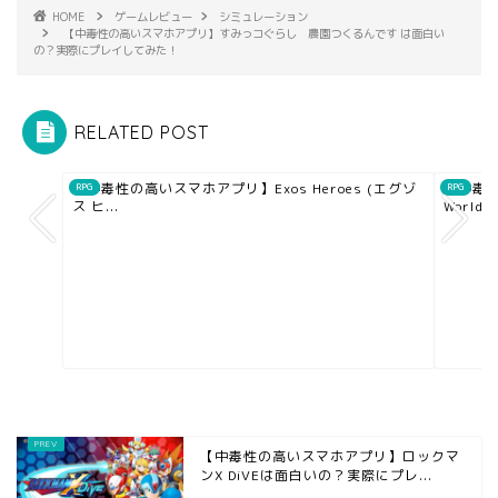
HOME
ゲームレビュー
シミュレーション
【中毒性の高いスマホアプリ】すみっコぐらし 農園つくるんです は面白い
の？実際にプレイしてみた！
RELATED POST
【中毒性の高いスマホアプリ】Exos Heroes (エグゾ
【中毒性
RPG
RPG
ス ヒ...
Worlds
【中毒性の高いスマホアプリ】ロックマ
ンX DiVEは面白いの？実際にプレ...