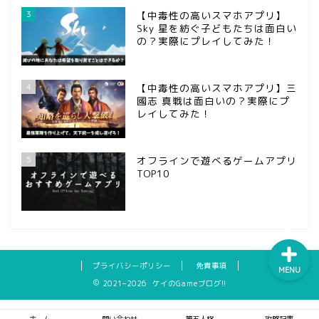
3
【中毒性の高いスマホアプリ】
Sky 星を紡ぐ子どもたちは面白い
の？実際にプレイしてみた！
ホーム
4
【中毒性の高いスマホアプリ】三
國志 真戦は面白いの？実際にプ
問い合わせ
レイしてみた！
第五人格
5
オフラインで遊べるゲームアプリ
TOP10
攻略記事
プライバシーポリシー
免責事項
MENU
2021–2026 ケイのGameブログ!!