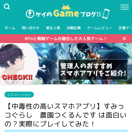
ホーム
問い合わせ
第五人格
攻略記事
ゲームレビュー
定番ゲ
RPGと戦略ゲームが融合した大人気ゲーム！
シミュレーション
【中毒性の高いスマホアプリ】すみっ
コぐらし 農園つくるんです は面白い
の？実際にプレイしてみた！