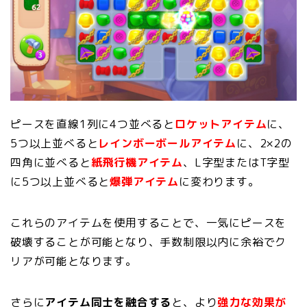
ピースを直線1列に4つ並べると
ロケットアイテム
に、
5つ以上並べると
レインボーボールアイテム
に、2×2の
四角に並べると
紙飛行機アイテム
、L字型またはT字型
に5つ以上並べると
爆弾アイテム
に変わります。
これらのアイテムを使用することで、一気にピースを
破壊することが可能となり、手数制限以内に余裕でク
リアが可能となります。
さらに
アイテム同士を融合する
と、より
強力な効果が