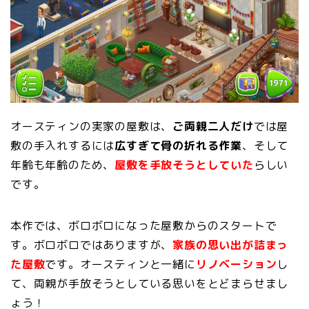
オースティンの実家の屋敷は、
ご両親二人だけ
では屋
敷の手入れするには
広すぎて骨の折れる作業
、そして
年齢も年齢のため、
屋敷を手放そうとしていた
らしい
です。
本作では、ボロボロになった屋敷からのスタートで
す。ボロボロではありますが、
家族の思い出が詰まっ
た屋敷
です。オースティンと一緒に
リノベーション
し
て、両親が手放そうとしている思いをとどまらせまし
ょう！