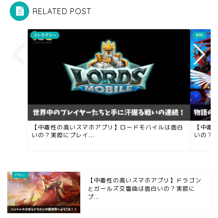
RELATED POST
ストラテジー
RPG
【中毒性の高いスマホアプリ】ロードモバイルは面白
【中毒
いの？実際にプレイ...
いの？実
【中毒性の高いスマホアプリ】ドラゴン
とガールズ交響曲は面白いの？実際に
プ...