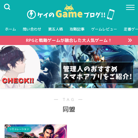
ホーム
問い合わせ
第五人格
攻略記事
ゲームレビュー
定番ゲ
RPGと戦略ゲームが融合した大人気ゲーム！
― TAG ―
同盟
シミュレーション