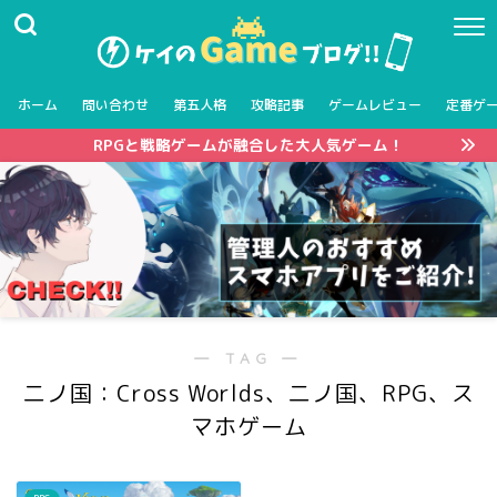
ホーム
問い合わせ
第五人格
攻略記事
ゲームレビュー
定番ゲ
RPGと戦略ゲームが融合した大人気ゲーム！
― TAG ―
二ノ国：Cross Worlds、二ノ国、RPG、ス
マホゲーム