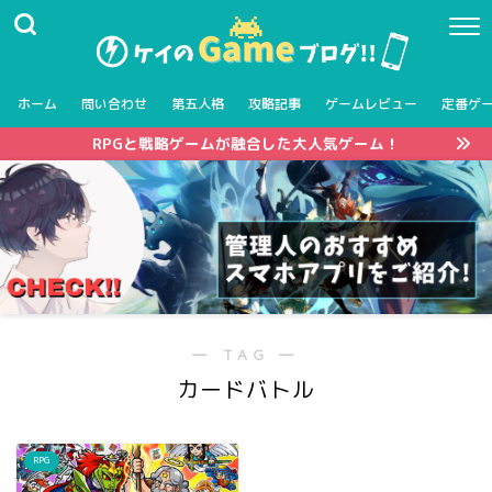
ホーム
問い合わせ
第五人格
攻略記事
ゲームレビュー
定番ゲ
RPGと戦略ゲームが融合した大人気ゲーム！
― TAG ―
カードバトル
RPG